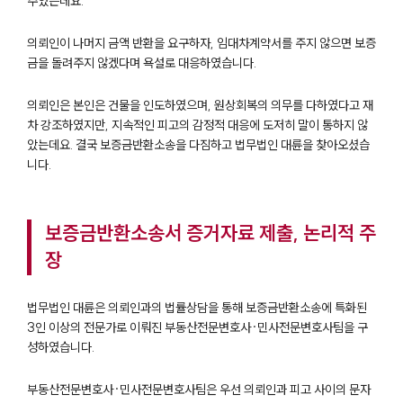
주었는데요.
의뢰인이 나머지 금액 반환을 요구하자, 임대차계약서를 주지 않으면 보증
금을 돌려주지 않겠다며 욕설로 대응하였습니다.
의뢰인은 본인은 건물을 인도하였으며, 원상회복의 의무를 다하였다고 재
차 강조하였지만, 지속적인 피고의 감정적 대응에 도저히 말이 통하지 않
았는데요. 결국 보증금반환소송을 다짐하고 법무법인 대륜을 찾아오셨습
니다.
팀소개
보증금반환소송서 증거자료 제출, 논리적 주
장
팀소개
대륜의 강점
오시는 길
법무법인 대륜은 의뢰인과의 법률상담을 통해 보증금반환소송에 특화된
글로벌 파트너 로펌
3인 이상의 전문가로 이뤄진 부동산전문변호사·민사전문변호사팀을 구
고객의 소리
성하였습니다.
통합검색
AI대륜
부동산전문변호사·민사전문변호사팀은 우선 의뢰인과 피고 사이의 문자