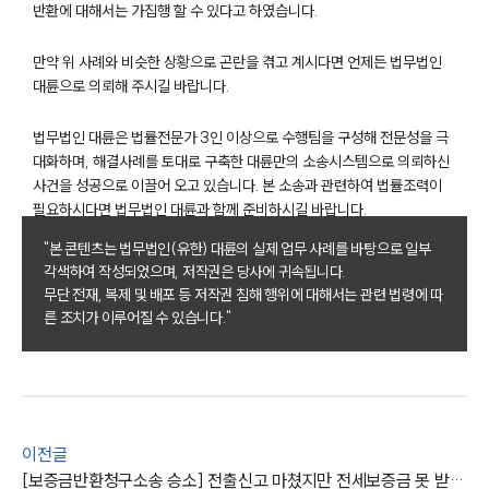
반환에 대해서는 가집행 할 수 있다고 하였습니다.
언론보도
만약 위 사례와 비슷한 상황으로 곤란을 겪고 계시다면 언제든 법무법인
공지사항
대륜으로 의뢰해 주시길 바랍니다.
법률 블로그
법률서식
뉴스레터/브로슈어
법무법인 대륜은 법률전문가 3인 이상으로 수행팀을 구성해 전문성을 극
세미나
대화하며, 해결사례를 토대로 구축한 대륜만의 소송시스템으로 의뢰하신
사건을 성공으로 이끌어 오고 있습니다. 본 소송과 관련하여 법률조력이
필요하시다면 법무법인 대륜과 함께 준비하시길 바랍니다.
대륜법률상담예약
"본 콘텐츠는 법무법인(유한) 대륜의 실제 업무 사례를 바탕으로 일부
대륜법률상담예약
각색하여 작성되었으며, 저작권은 당사에 귀속됩니다.
무단 전재, 복제 및 배포 등 저작권 침해 행위에 대해서는 관련 법령에 따
른 조치가 이루어질 수 있습니다."
이전글
[보증금반환청구소송 승소] 전출신고 마쳤지만 전세보증금 못 받은 의뢰인, 보증금 및 지연손해금 받아냄