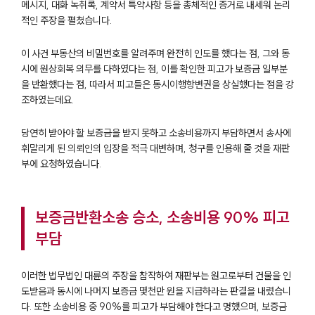
메시지, 대화 녹취록, 계약서 특약사항 등을 총체적인 증거로 내세워 논리
업무사례
적인 주장을 펼쳤습니다.
주요 업무사례
이 사건 부동산의 비밀번호를 알려주며 완전히 인도를 했다는 점, 그와 동
사례분석/최신동향
시에 원상회복 의무를 다하였다는 점, 이를 확인한 피고가 보증금 일부분
법률정보
을 반환했다는 점, 따라서 피고들은 동시이행항변권을 상실했다는 점을 강
법률지식인
조하였는데요.
고객후기
당연히 받아야 할 보증금을 받지 못하고 소송비용까지 부담하면서 송사에
업무분야
휘말리게 된 의뢰인의 입장을 적극 대변하며, 청구를 인용해 줄 것을 재판
부에 요청하였습니다.
건설부 업무
전체
보증금반환소송 승소, 소송비용 90% 피고
부담
구성원 소개
부동산전문변호사
이러한 법무법인 대륜의 주장을 참작하여 재판부는 원고로부터 건물을 인
도받음과 동시에 나머지 보증금 몇천만 원을 지급하라는 판결을 내렸습니
다. 또한 소송비용 중 90%를 피고가 부담해야 한다고 명했으며, 보증금
소식/자료