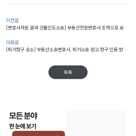
소식/자료
이전글
언론보도
[변호사자문 결과 건물인도소송] 부동산전문변호사 조력으로 보증금서 밀린 차임 공제 받기 성공
공지사항
법률 블로그
다음글
법률서식
[퇴거청구 승소] 부동산소송변호사, 퇴거소송 원고 청구 인용 받을 수 있게 조력
뉴스레터/브로슈어
세미나
목록
대륜법률상담예약
대륜법률상담예약
모든 분야
한 눈에 보기