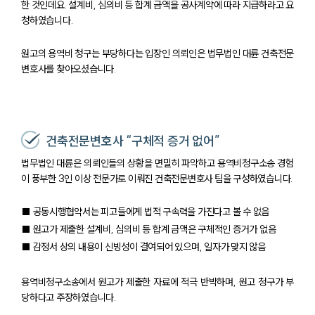
한 것인데요. 설계비, 심의비 등 합계 금액을 공사계약에 따라 지급하라고 요
청하였습니다.
원고의 용역비 청구는 부당하다는 입장인 의뢰인은 법무법인 대륜 건축전문
변호사를 찾아오셨습니다.
건축전문변호사 “구체적 증거 없어”
법무법인 대륜은 의뢰인들의 상황을 면밀히 파악하고 용역비청구소송 경험
이 풍부한 3인 이상 전문가로 이뤄진 건축전문변호사 팀을 구성하였습니다.
팀소개
■ 공동시행협약서는 피고들에게 법적 구속력을 가진다고 볼 수 없음
■ 원고가 제출한 설계비, 심의비 등 합계 금액은 구체적인 증거가 없음
팀소개
■ 감정서 상의 내용이 신빙성이 결여되어 있으며, 일자가 맞지 않음
대륜의 강점
오시는 길
글로벌 파트너 로펌
용역비청구소송에서 원고가 제출한 자료에 적극 반박하며, 원고 청구가 부
고객의 소리
당하다고 주장하였습니다.
통합검색