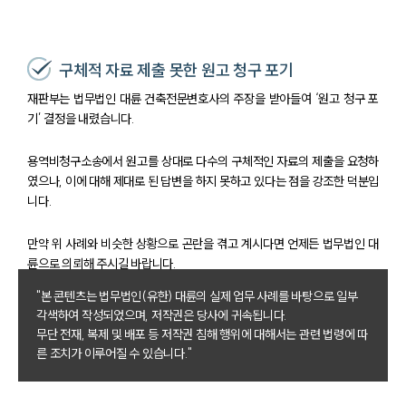
AI대륜
업무사례
구체적 자료 제출 못한 원고 청구 포기
재판부는 법무법인 대륜 건축전문변호사의 주장을 받아들여 ‘원고 청구 포
주요 업무사례
기’ 결정을 내렸습니다.
사례분석/최신동향
법률정보
법률지식인
용역비청구소송에서 원고를 상대로 다수의 구체적인 자료의 제출을 요청하
고객후기
였으나, 이에 대해 제대로 된 답변을 하지 못하고 있다는 점을 강조한 덕분입
니다.
업무분야
만약 위 사례와 비슷한 상황으로 곤란을 겪고 계시다면 언제든 법무법인 대
륜으로 의뢰해 주시길 바랍니다.
건설부 업무
전체
"본 콘텐츠는 법무법인(유한) 대륜의 실제 업무 사례를 바탕으로 일부
각색하여 작성되었으며, 저작권은 당사에 귀속됩니다.
무단 전재, 복제 및 배포 등 저작권 침해 행위에 대해서는 관련 법령에 따
구성원 소개
른 조치가 이루어질 수 있습니다."
부동산전문변호사