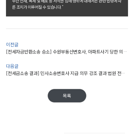
무단 전재, 복제 및 배포 등 저작권 침해 행위에 대해서는 관련 법령에 따
부동산전문변호사
른 조치가 이루어질 수 있습니다."
소식/자료
언론보도
이전글
공지사항
법률 블로그
[전세자금반환소송 승소] 수원부동산변호사, 아파트사기 당한 의뢰인 민사소송 조력
법률서식
뉴스레터/브로슈어
다음글
세미나
[전세금소송 결과] 민사소송변호사 지급 의무 강조 결과 법원 전액 지급 확정
대륜법률상담예약
목록
대륜법률상담예약