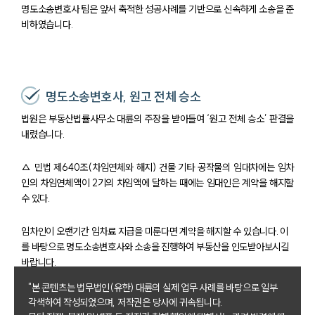
고객의 소리
명도소송변호사 팀은 앞서 축적한 성공사례를 기반으로 신속하게 소송을 준
통합검색
비하였습니다.
AI대륜
업무사례
명도소송변호사, 원고 전체 승소
주요 업무사례
법원은 부동산법률사무소 대륜의 주장을 받아들여 ‘원고 전체 승소’ 판결을
사례분석/최신동향
내렸습니다.
법률정보
법률지식인
고객후기
△ 민법 제640조(차임연체와 해지) 건물 기타 공작물의 임대차에는 임차
인의 차임연체액이 2기의 차임액에 달하는 때에는 임대인은 계약을 해지할
수 있다.
업무분야
임차인이 오랜기간 임차료 지급을 미룬다면 계약을 해지할 수 있습니다. 이
건설부 업무
를 바탕으로 명도소송변호사와 소송을 진행하여 부동산을 인도받아보시길
전체
바랍니다.
"본 콘텐츠는 법무법인(유한) 대륜의 실제 업무 사례를 바탕으로 일부
구성원 소개
각색하여 작성되었으며, 저작권은 당사에 귀속됩니다.