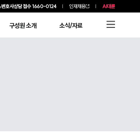
변호사상담 접수
1660-0124
인재채용
AI대륜
구성원 소개
소식/자료