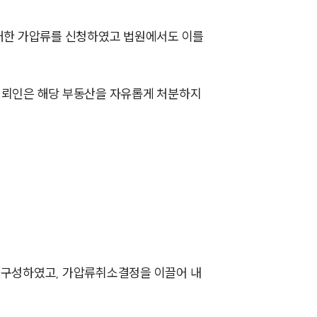
팀소개
 대한 가압류를 신청하였고 법원에서도 이를
팀소개
의뢰인은 해당 부동산을 자유롭게 처분하지
대륜의 강점
오시는 길
글로벌 파트너 로펌
고객의 소리
통합검색
AI대륜
 구성하였고, 가압류취소결정을 이끌어 내
업무사례
주요 업무사례