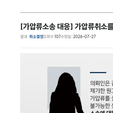
[가압류소송 대응] 가압류취소를
결과
취소결정
조회수
107
수정일:
2026-07-27