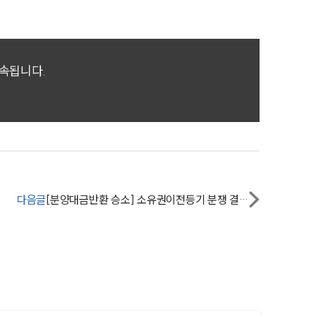
소식/자료
귀속됩니다.
언론보도
공지사항
법률 블로그
법률서식
뉴스레터/브로슈어
다음글
[분양대금반환 승소] 소유권이전등기 분쟁 결국 분양대금반환과 손해배상소송으로
세미나
대륜법률상담예약
대륜법률상담예약