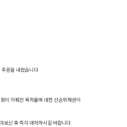
사례분석/최신동향
법률정보
법률지식인
고객후기
업무분야
 주문을 내렸습니다.
건설부 업무
전체
결정이 이뤄진 목적물에 대한 선순위채권이
구성원 소개
부동산전문변호사
아보신 후 즉각 대처하시길 바랍니다.