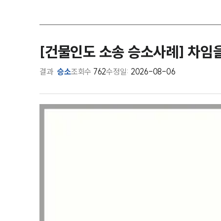
[건물인도 소송 승소사례] 차임
결과
승소
조회수
762
수정일:
2026-08-06