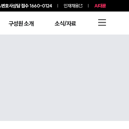
변호사상담 접수
1660-0124
인재채용
AI대륜
구성원 소개
소식/자료