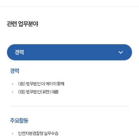
관련 업무분야
형사
성범죄
건설
부동산
노동
산재
음주교통사고
기업법무
이혼
경력
(前) 법무법인 더 에이치 황해
(現) 법무법인(유한) 대륜
주요활동
인천지방검찰청 실무수습