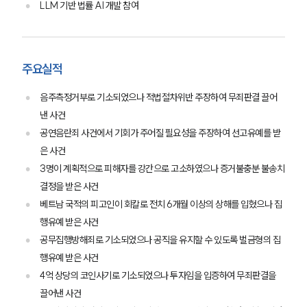
LLM 기반 법률 AI 개발 참여
주요실적
음주측정거부로 기소되었으나 적법절차위반 주장하여 무죄판결 끌어
낸 사건
공연음란죄 사건에서 기회가 주어질 필요성을 주장하여 선고유예를 받
은 사건
3명이 계획적으로 피해자를 강간으로 고소하였으나 증거불충분 불송치
결정을 받은 사건
베트남 국적의 피고인이 회칼로 전치 6개월 이상의 상해를 입혔으나 집
행유예 받은 사건
공무집행방해죄로 기소되었으나 공직을 유지할 수 있도록 벌금형의 집
행유예 받은 사건
4억 상당의 코인사기로 기소되었으나 투자임을 입증하여 무죄판결을
팀소개
끌어낸 사건