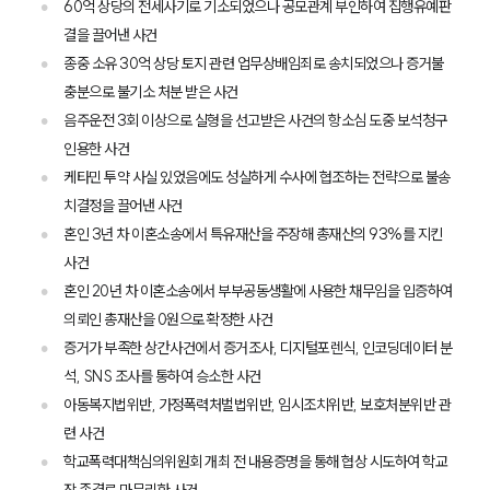
팀소개
60억 상당의 전세사기로 기소되었으나 공모관계 부인하여 집행유예판
대륜의 강점
결을 끌어낸 사건
오시는 길
종중 소유 30억 상당 토지 관련 업무상배임죄로 송치되었으나 증거불
글로벌 파트너 로펌
충분으로 불기소 처분 받은 사건
고객의 소리
통합검색
음주운전 3회 이상으로 실형을 선고받은 사건의 항소심 도중 보석청구
AI대륜
인용한 사건
케타민 투약 사실 있었음에도 성실하게 수사에 협조하는 전략으로 불송
업무사례
치결정을 끌어낸 사건
혼인 3년 차 이혼소송에서 특유재산을 주장해 총재산의 93%를 지킨
주요 업무사례
사건
사례분석/최신동향
혼인 20년 차 이혼소송에서 부부공동생활에 사용한 채무임을 입증하여
법률정보
법률지식인
의뢰인 총재산을 0원으로 확정한 사건
고객후기
증거가 부족한 상간사건에서 증거조사, 디지털포렌식, 인코딩데이터 분
석, SNS 조사를 통하여 승소한 사건
아동복지법위반, 가정폭력처벌법위반, 임시조치위반, 보호처분위반 관
업무분야
련 사건
건설부 업무
학교폭력대책심의위원회 개최 전 내용증명을 통해 협상 시도하여 학교
전체