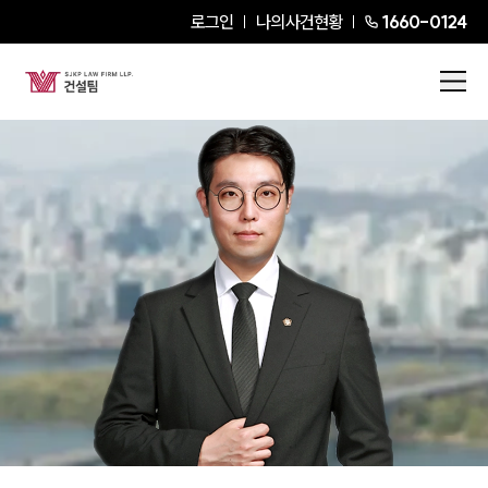
로그인
나의사건현황
1660-0124
송재백
Partner Attorney