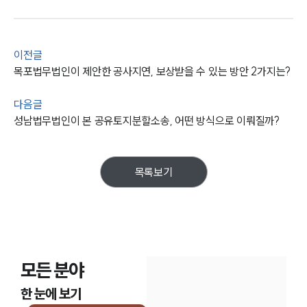
통합검색
AI대륜
업무사례
이전글
목포법무법인이 제안한 공사지연, 보상받을 수 있는 방안 2가지는?
주요 업무사례
사례분석/최신동향
다음글
법률정보
성남법무법인이 본 공유토지분할소송, 어떤 방식으로 이뤄질까?
법률지식인
고객후기
목록보기
업무분야
건설부 업무
전체
모든 분야
구성원 소개
한 눈에 보기
부동산전문변호사