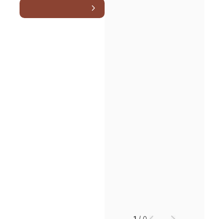
소식/자료
언론보도
공지사항
법률 블로그
법률서식
뉴스레터/브로슈어
세미나
대륜법률상담예약
대륜법률상담예약