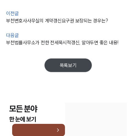
AI대륜
이전글
업무사례
부천변호사사무실의 계약갱신요구권 보장되는 경우는?
주요 업무사례
다음글
사례분석/최신동향
부천법률사무소가 전한 전세묵시적갱신, 알아두면 좋은 내용!
법률정보
법률지식인
고객후기
목록보기
업무분야
건설부 업무
전체
모든 분야
구성원 소개
한 눈에 보기
부동산전문변호사