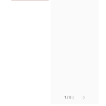
소식/자료
언론보도
공지사항
법률 블로그
법률서식
뉴스레터/브로슈어
세미나
대륜법률상담예약
대륜법률상담예약
1
/
0