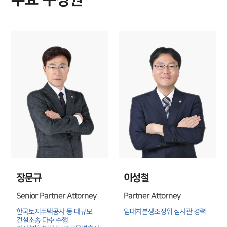
언론보도
공지사항
법률 블로그
법률서식
뉴스레터/브로슈어
세미나
대륜법률상담예약
대륜법률상담예약
장문규
이성철
Senior Partner Attorney
Partner Attorney
한국토지주택공사 등 대규모 
임대차분쟁조정위 심사관 경력
건설소송 다수 수행
