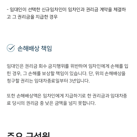
주요 업무사례
- 임대인이 선택한 신규임차인이 임차인과 권리금 계약을 체결하
사례분석/최신동향
고 그 권리금을 지급한 경우
법률정보
법률지식인
고객후기
손해배상 책임
업무분야
임대인은 권리금 회수 금지행위를 위반하여 임차인에게 손해를 입
건설부 업무
전체
힌 경우, 그 손해를 보상할 책임이 있습니다. 단, 위의 손해배상을
청구할 권리는 임대차종료일부터 3년입니다.
구성원 소개
또한 손해배상액은 임차인에게 지급하기로 한 권리금과 임대차종
료 당시의 권리금 중 낮은 금액을 넘지 못합니다.
부동산전문변호사
소식/자료
주요 구성원