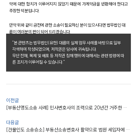
전체
약에 대한 합치가 이루어지지 않았기 때문에 가계약금을 반환해야 한다고
주장한 덕분입니다.
구성원 소개
만약 위와 같이 금전에 관한 소송이 필요하신 분이 있으시다면 법무법인 대
륜이 여러분의 편이 되어 드리겠습니다.
부동산전문변호사
"본 콘텐츠는 법무법인(유한) 대륜의 실제 업무 사례를 바탕으로 일부
각색하여 작성되었으며, 저작권은 당사에 귀속됩니다.
소식/자료
무단 전재, 복제 및 배포 등 저작권 침해 행위에 대해서는 관련 법령에 따
른 조치가 이루어질 수 있습니다."
언론보도
공지사항
법률 블로그
법률서식
뉴스레터/브로슈어
세미나
이전글
[부동산명도소송 사례] 민사변호사의 조력으로 20년간 거주한 부동산 지켜내
대륜법률상담예약
다음글
[건물인도 소송승소] 부동산소송변호사 활약으로 법원 세입자에 밀린 차임 및 대여금 지급 판결
대륜법률상담예약