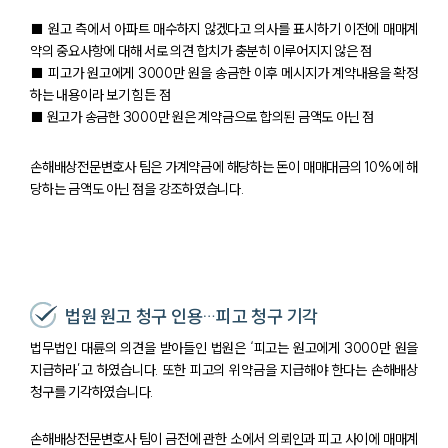
팀소개
■ 원고 측에서 아파트 매수하지 않겠다고 의사를 표시하기 이전에 매매계
대륜의 강점
약의 중요사항에 대해 서로 의견 합치가 충분히 이루어지지 않은 점
오시는 길
■ 피고가 원고에게 3000만 원을 송금한 이후 메시지가 계약내용을 확정
글로벌 파트너 로펌
하는 내용이라 보기 힘든 점
고객의 소리
■ 원고가 송금한 3000만 원은 계약금으로 합의된 금액도 아닌 점
통합검색
AI대륜
손해배상전문변호사 팀은 가계약금에 해당하는 돈이 매매대금의 10%에 해
당하는 금액도 아닌 점을 강조하였습니다.
업무사례
주요 업무사례
사례분석/최신동향
법률정보
법률지식인
법원 원고 청구 인용…피고 청구 기각
고객후기
법무법인 대륜의 의견을 받아들인 법원은 ‘피고는 원고에게 3000만 원을
지급하라’고 하였습니다. 또한 피고의 위약금을 지급해야 한다는 손해배상
업무분야
청구를 기각하였습니다.
건설부 업무
손해배상전문변호사 팀이 금전에 관한 소에서 의뢰인과 피고 사이에 매매계