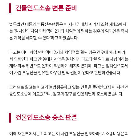
대륜의 강점
건물인도소송 변론 준비
오시는 길
글로벌 파트너 로펌
고객의 소리
법무법인 대륜의 부동산수행팀은 이 사건 임대차 계약서 조항 제4조에서
통합검색
는 '임차인의 차임 연체액이 2기의 차임액에 달하는 경우에 임대인은 즉시
AI대륜
본 계약을 해지할 수 있다'라고 하였습니다.
업무사례
피고는 이미 차임 연체액이 2기의 차임액을 훨씬 넘은 경우에 해당. 따라
서 의뢰인과 피고 간 임대차계약은 임차인인 피고의 월 임대료 체납이라는
주요 업무사례
계약 의무 위반으로 인하여 적법하게 해지되었기에, 피고는 임차인으로서
사례분석/최신동향
이 사건 부동산을 점유할 아무런 법적 권원이 없다고 판단하였습니다.
법률정보
법률지식인
그러므로 원고는 피고가 불법점유하고 있는 건물을 돌려받고자 이 사건 건
고객후기
물인도소송에 이르렀으니, 원고의 청구를 인용해달라 호소하였습니다.
업무분야
건물인도소송 승소 판결
건설부 업무
전체
이에 재판부에서는 1. 피고는 이 사건 부동산을 인도하라. 2. 소송비용은 피