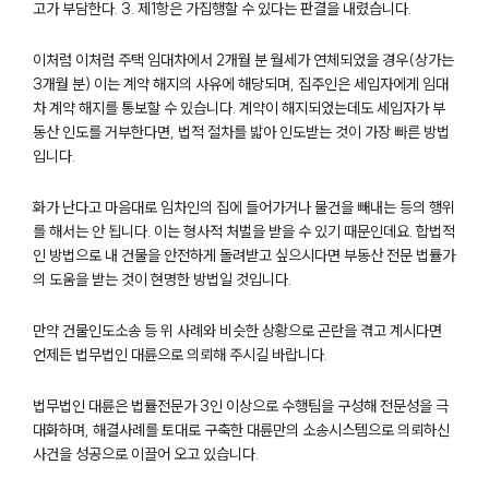
고가 부담한다. 3. 제1항은 가집행할 수 있다는 판결을 내렸습니다.
구성원 소개
이처럼 이처럼 주택 임대차에서 2개월 분 월세가 연체되었을 경우(상가는
3개월 분) 이는 계약 해지의 사유에 해당되며, 집주인은 세입자에게 임대
부동산전문변호사
차 계약 해지를 통보할 수 있습니다. 계약이 해지되었는데도 세입자가 부
동산 인도를 거부한다면, 법적 절차를 밟아 인도받는 것이 가장 빠른 방법
소식/자료
입니다.
언론보도
화가 난다고 마음대로 임차인의 집에 들어가거나 물건을 빼내는 등의 행위
공지사항
를 해서는 안 됩니다. 이는 형사적 처벌을 받을 수 있기 때문인데요. 합법적
법률 블로그
인 방법으로 내 건물을 안전하게 돌려받고 싶으시다면 부동산 전문 법률가
법률서식
의 도움을 받는 것이 현명한 방법일 것입니다.
뉴스레터/브로슈어
세미나
만약 건물인도소송 등 위 사례와 비슷한 상황으로 곤란을 겪고 계시다면
언제든 법무법인 대륜으로 의뢰해 주시길 바랍니다.
대륜법률상담예약
법무법인 대륜은 법률전문가 3인 이상으로 수행팀을 구성해 전문성을 극
대화하며, 해결사례를 토대로 구축한 대륜만의 소송시스템으로 의뢰하신
대륜법률상담예약
사건을 성공으로 이끌어 오고 있습니다.